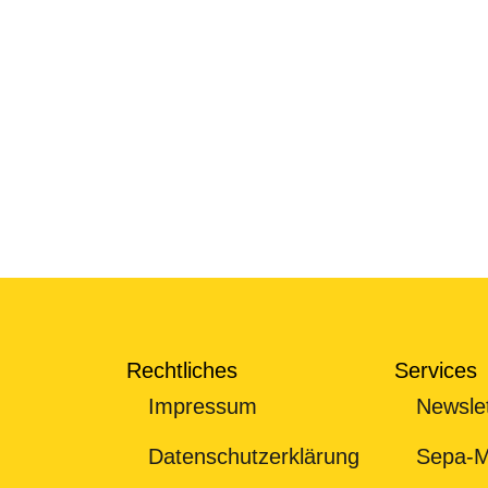
kann.
SVG Berater/in (nur
Vorname
Nachname
ABSENDEN
Rechtliches
Services
Impressum
Newslet
Datenschutzerklärung
Sepa-M