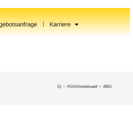
gebotsanfrage
Karriere
>
#SVGVorteilswelt
>
BBG