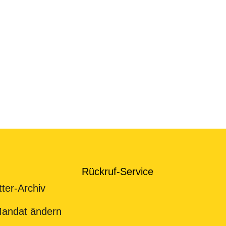
 von SVG zu internen Zwecken auszufüllen)
Rückruf-Service
Trage hier deine Namen ein
*
ter-Archiv
andat ändern
Vorname