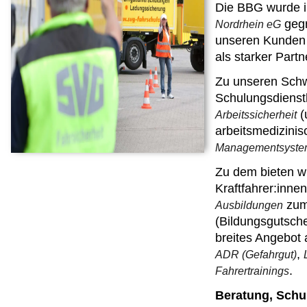
Die BBG wurde i
gegr
Nordrhein eG
unseren Kunden a
als starker Partn
Zu unseren Schw
Schulungsdienst
(
Arbeitssicherheit
arbeitsmedizini
Managementsysteme
Zu dem bieten wi
Kraftfahrer:innen
zum:
Ausbildungen
(Bildungsgutsche
breites Angebo
,
ADR (Gefahrgut)
.
Fahrertrainings
Beratung, Schul