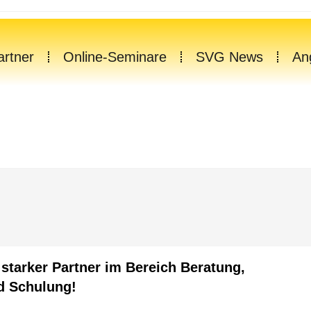
rtner
Online-Seminare
SVG News
An
 starker Partner im Bereich Beratung,
d Schulung!