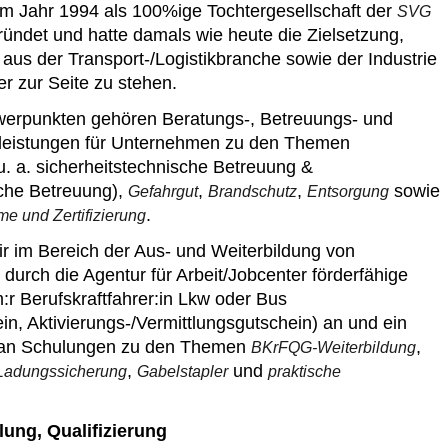
m Jahr 1994 als 100%ige Tochtergesellschaft der
SVG
ündet und hatte damals wie heute die Zielsetzung,
us der Transport-/Logistikbranche sowie der Industrie
er zur Seite zu stehen.
erpunkten gehören Beratungs-, Betreuungs- und
leistungen für Unternehmen zu den Themen
u. a. sicherheitstechnische Betreuung &
sche Betreuung),
,
,
sowie
Gefahrgut
Brandschutz
Entsorgung
.
 und Zertifizierung
r im Bereich der Aus- und Weiterbildung von
 durch die Agentur für Arbeit/Jobcenter förderfähige
r Berufskraftfahrer:in Lkw oder Bus
in, Aktivierungs-/Vermittlungsgutschein) an und ein
t an Schulungen zu den Themen
,
BKrFQG-Weiterbildung
,
und
Ladungssicherung
Gabelstapler
praktische
ung, Qualifizierung