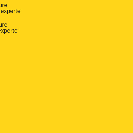
üre
nexperte“
Nachname
Trage hier deine Telefonnummer ein
*
üre
experte“
DSGVO-Einverständnis
*
Ich habe die Datenschutzerklärung
gelesen und willige ein, dass meine
übermittelten Informationen über diese
Website gespeichert werden und ein
Berater unseres Hauses Kontakt zu mir
aufnimmt, damit meine Anfrage
beantwortet werden kann.
Website
ABSENDEN